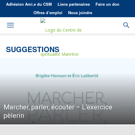
Adhésion Ami.e du CSM
Liens partenaires
Faire un don
Offres d’emploi
Nous joindre
SUGGESTIONS
Marcher, parler, écouter – L’exercice
pèlerin