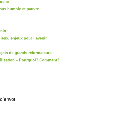
erche
ésus humble et pauvre
inin
gieux, enjeux pour l’avenir
nçois de grands réformateurs
élisation – Pourquoi? Comment?
 d’envoi