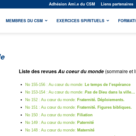
Adhésion Ami.e du CSM
Liens partenaires
MEMBRES DU CSM
EXERCICES SPIRITUELS
FORMAT
de
Liste des revues
Au coeur du monde
(sommaire et l
No 155-156 : Au cœur du monde:
Le temps de l’espérance
No 153-154 : Au cœur du monde:
Pas
de Dieu dans la ville…
No 152 : Au cœur du monde:
Fraternité. Déploiements.
No 151 : Au cœur du monde:
Fraternité. Figures bibliques.
No 150 : Au cœur du monde:
Filiation
No 149 : Au cœur du monde:
Paternité
No 148 : Au cœur du monde:
Maternité