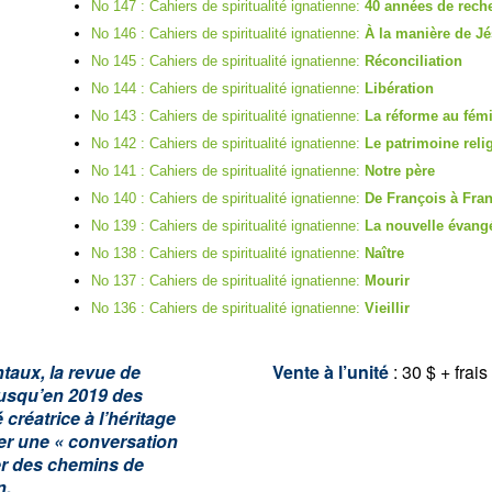
No 147 : Cahiers de spiritualité ignatienne:
4
0 années de rech
No 146 : Cahiers de spiritualité ignatienne:
À la manière de J
No 145 : Cahiers de spiritualité ignatienne:
Réconciliation
No 144 : Cahiers de spiritualité ignatienne:
Libération
No 143 : Cahiers de spiritualité ignatienne:
La réforme au fém
No 142 : Cahiers de spiritualité ignatienne:
Le patrimoine reli
No 141 : Cahiers de spiritualité ignatienne:
Notre père
No 140 : Cahiers de spiritualité ignatienne:
De François à Fra
No 139 : Cahiers de spiritualité ignatienne:
La nouvelle évang
No 138 : Cahiers de spiritualité ignatienne:
Naître
No 137 : Cahiers de spiritualité ignatienne:
Mourir
No 136 : Cahiers de spiritualité ignatienne:
Vieillir
taux, la revue de
Vente à l’unité
: 30 $ + frais
jusqu’en 2019 des
 créatrice à l’héritage
mer une « conversation
er des chemins de
n.