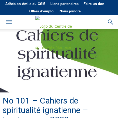
Adhésion Ami.e du CSM
Liens partenaires
Faire un don
Offres d’emploi
Nous joindre
No 101 – Cahiers de
spiritualité ignatienne –